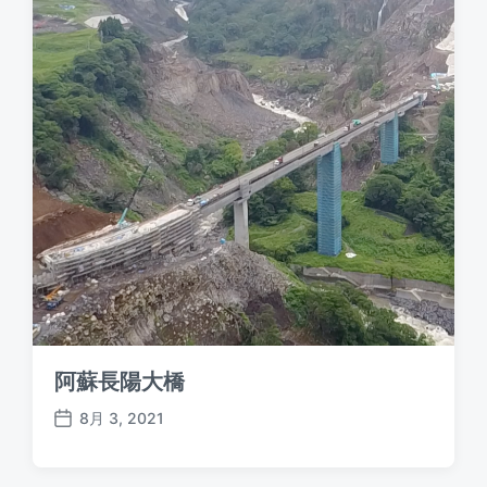
t
e
阿蘇長陽大橋
8月 3, 2021
P
o
s