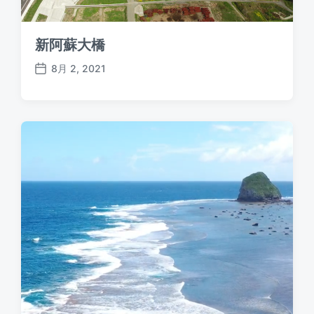
新阿蘇大橋
8月 2, 2021
P
o
s
t
d
a
t
e