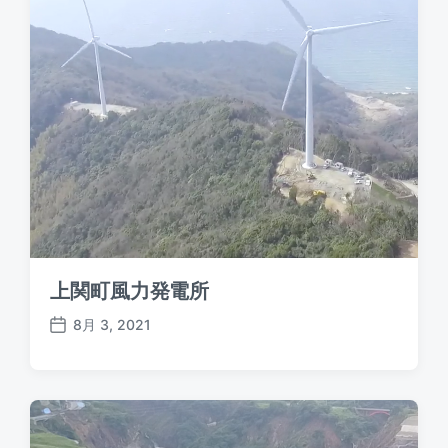
上関町風力発電所
8月 3, 2021
P
o
s
t
d
a