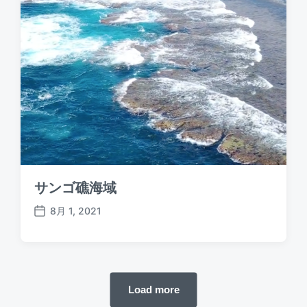
サンゴ礁海域
8月 1, 2021
P
o
s
t
d
Load more
a
t