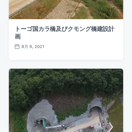
トーゴ国カラ橋及びクモング橋建設計
画
8月 6, 2021
P
o
s
t
d
a
t
e