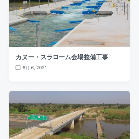
カヌー・スラローム会場整備工事
8月 6, 2021
P
o
s
t
d
a
t
e