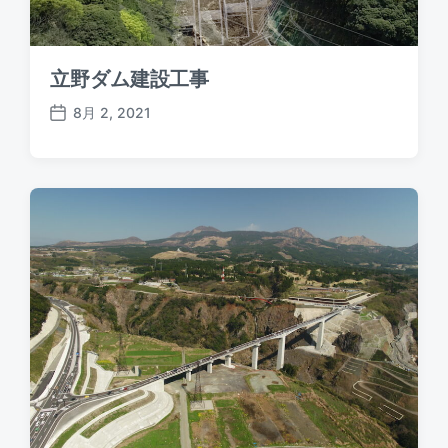
立野ダム建設工事
8月 2, 2021
P
o
s
t
d
a
t
e