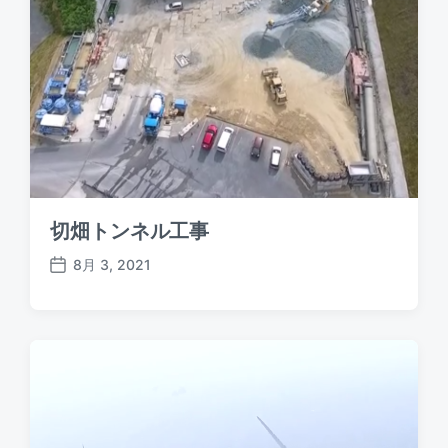
切畑トンネル工事
8月 3, 2021
P
o
s
t
d
a
t
e