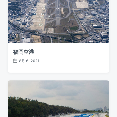
福岡空港
8月 6, 2021
P
o
s
t
d
a
t
e