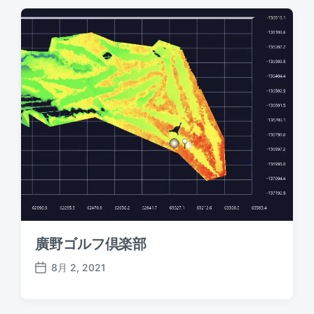
t
d
a
t
e
廣野ゴルフ倶楽部
8月 2, 2021
P
o
s