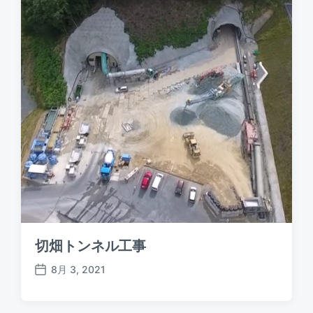
切畑トンネル工事
8月 3, 2021
P
o
s