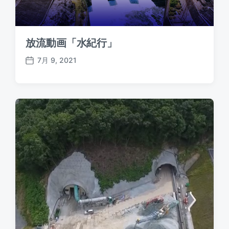
放流動画「水紀行」
7月 9, 2021
P
o
s
t
d
a
t
e