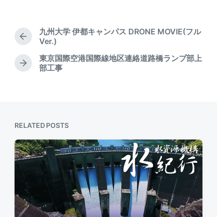
s
o
t
s
d
t
九州大学 伊都キャンパス DRONE MOVIE(フル
a
e
P
Ver.)
t
d
r
e
東京国際空港国際線地区連絡道路橋ランプ部上
i
e
N
部工事
n
v
e
i
x
o
t
u
p
s
o
p
s
RELATED POSTS
o
t
s
:
t
: