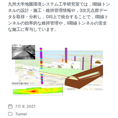
九州大学地圏環境システム工学研究室では，Ⅰ期線トン
ネルの設計・施工・維持管理情報や，3次元点群デー
タを取得・分析し，GIS上で統合することで，Ⅰ期線ト
ンネルの効率的な維持管理や，Ⅱ期線トンネルの安全
な施工に寄与しています。
7月 9, 2021
P
Tunnel
o
P