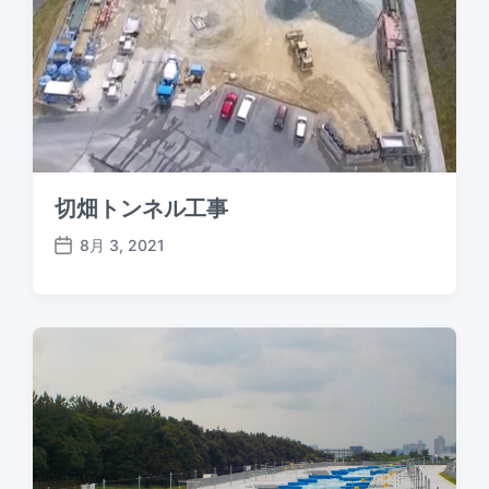
切畑トンネル工事
8月 3, 2021
P
o
s
t
d
a
t
e